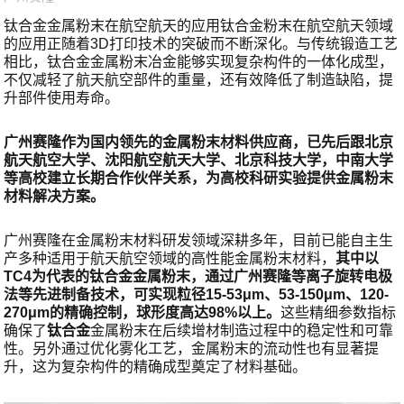
钛合金金属粉末在航空航天的应用钛合金粉末在航空航天领域
的应用正随着3D打印技术的突破而不断深化。与传统锻造工艺
相比，钛合金金属粉末冶金能够实现复杂构件的一体化成型，
不仅减轻了航天航空部件的重量，还有效降低了制造缺陷，提
升部件使用寿命。
广州赛隆作为国内领先的金属粉末材料供应商，已先后跟北京
航天航空大学、沈阳航空航天大学、北京科技大学，中南大学
等高校建立长期合作伙伴关系，为高校科研实验提供金属粉末
材料解决方案。
广州赛隆在金属粉末材料研发领域深耕多年，目前已能自主生
产多种适用于航天航空领域的高性能金属粉末材料，
其中以
TC4为代表的钛合金金属粉末，通过广州赛隆等离子旋转电极
法等先进制备技术，可实现粒径15-53μm、53-150μm、120-
270μm的精确控制，球形度高达98%以上。
这些精细参数指标
确保了
钛合金
金属粉末在后续增材制造过程中的稳定性和可靠
性。另外通过优化雾化工艺，金属粉末的流动性也有显著提
升，这为复杂构件的精确成型奠定了材料基础。