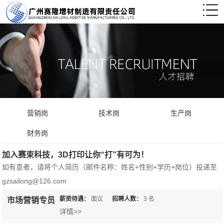
营销岗
技术岗
生产岗
财务岗
加入赛束科技，3D打印让你“打”有可为！
如有意者，请将个人简历（邮件名称：姓名+性别+学历+岗位）投递至
gzsailong@126.com
薪资待遇：
面议
招聘人数：
3
名
市场营销专员
详情>>